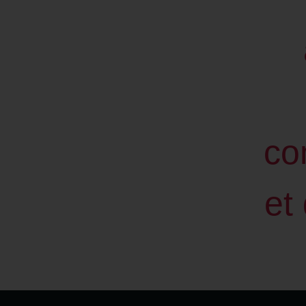
co
et