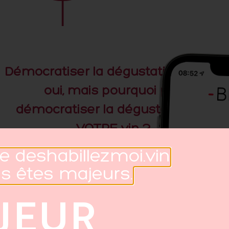
Démocratiser la dégustation du vin
oui, mais pourquoi pas
démocratiser la dégustation de
VOTRE
vin ?
e deshabillezmoi.vin
us êtes majeurs.
AJEUR